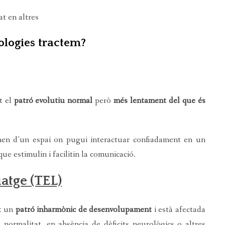
at en altres
ologies tractem?
t el
patró evolutiu normal
però
més lentament
del que és
 nen d’un espai on pugui interactuar confiadament en un
ue estimulin i facilitin la comunicació.
atge (TEL)
t un
patró inharmònic de desenvolupament
i està afectada
normalitat, en absència de dèficits neurològics o altres