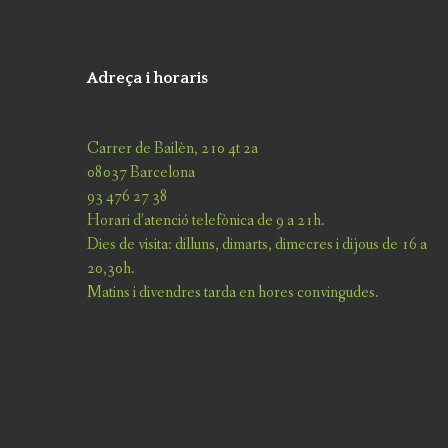
Adreça i horaris
Carrer de Bailèn, 210 4t 2a
08037 Barcelona
93 476 27 38
Horari d’atenció telefònica de 9 a 21h.
Dies de visita: dilluns, dimarts, dimecres i dijous de 16 a
20,30h.
Matins i divendres tarda en hores convingudes.