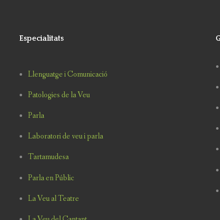
Especialitats
G
Llenguatge i Comunicació
Patologies de la Veu
Parla
Laboratori de veu i parla
Tartamudesa
Parla en Públic
La Veu al Teatre
La Veu del Cantant