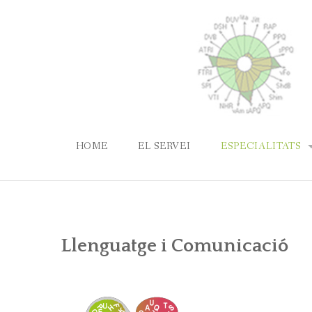
Skip
to
content
HOME
EL SERVEI
ESPECIALITATS
LLENGUATGE I 
PATOLOGIES DE 
Llenguatge i Comunicació
PARLA
LABORATORI DE 