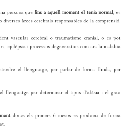
una persona que
fins a aquell moment el tenia normal
, es
 o diverses àrees cerebrals responsables de la comprensió,
dent vascular cerebral o traumatisme cranial, o es pot
rs, epilèpsia i processos degeneratius com ara la malaltia
ntendre el llenguatge, per parlar de forma fluida, per
l llenguatge per determinar el tipus d’afàsia i el grau
çment
doncs els primers 6 mesos es produeix de forma
at.