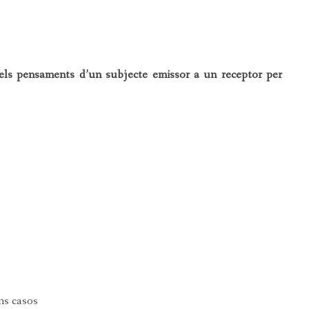
C
 els pensaments d’un subjecte emissor a un receptor per
RE
NTANT
’AUDICIÓ
LA DEGLUCIÓ
UT VOCAL PER TELEOPERADORS
A
uns casos