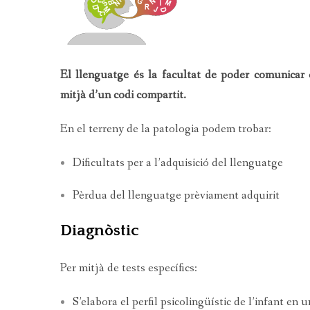
TARTAMUDESA
PARLA EN PÚBLI
El llenguatge és la facultat de poder comunicar
LA VEU AL TEAT
mitjà d’un codi compartit.
LA VEU DEL CA
En el terreny de la patologia podem trobar:
TRASTORNS DE L
Dificultats per a l’adquisició del llenguatge
TRASTORNS DE 
Pèrdua del llenguatge prèviament adquirit
CURSOS DE SAL
Diagnòstic
TELELOGOPÈDI
Per mitjà de tests específics:
S’elabora el perfil psicolingüístic de l’infant en 