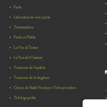
Parla
Laboratori de veu i parla
Tartamudesa
Parla en Públic
La Veu al Teatre
La Veu del Cantant
Trastorns de l’audició
Trastorns de la deglució
Cursos de Salut Vocal per Teleoperadors
*
p
Telelogopèdia
p