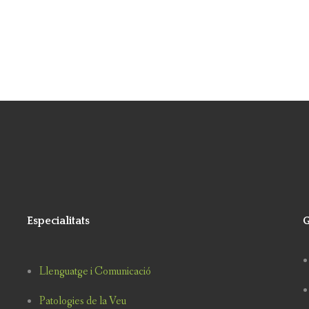
Especialitats
G
Llenguatge i Comunicació
Patologies de la Veu