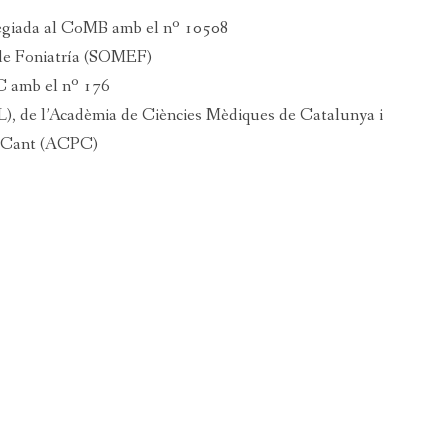
·legiada al CoMB amb el nº 10508
de Foniatría (SOMEF)
C amb el nº 176
), de l’Acadèmia de Ciències Mèdiques de Catalunya i
de Cant (ACPC)