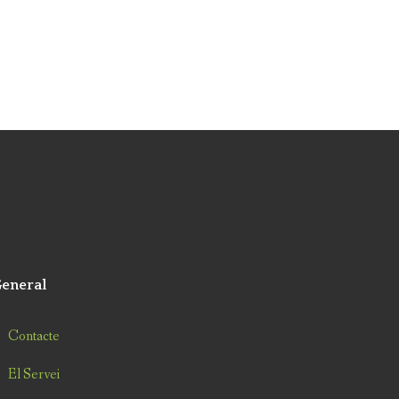
eneral
Contacte
El Servei