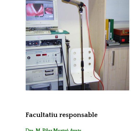
PARLA EN PÚBLI
LA VEU AL TEAT
LA VEU DEL CA
TRASTORNS DE L
TRASTORNS DE 
CURSOS DE SAL
TELELOGOPÈDI
Facultatiu responsable
Dra. M. Pilar Murtró Ayats