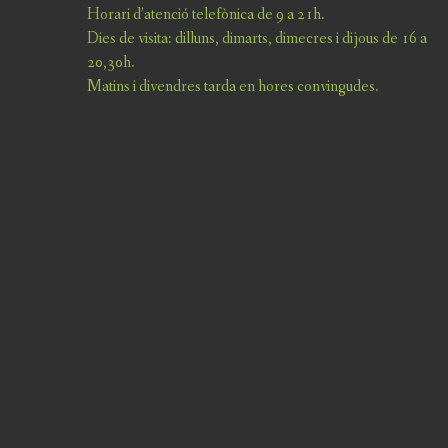
Horari d’atenció telefònica de 9 a 21h.
Dies de visita: dilluns, dimarts, dimecres i dijous de 16 a
20,30h.
Matins i divendres tarda en hores convingudes.