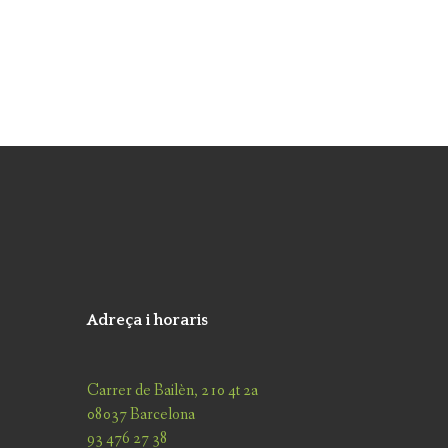
Adreça i horaris
Carrer de Bailèn, 210 4t 2a
08037 Barcelona
93 476 27 38