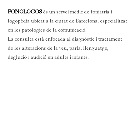
FONOLOGOS
és un servei mèdic de foniatria i
C
logopèdia ubicat a la ciutat de Barcelona, especialitzat
RE
en les patologies de la comunicació.
La consulta està enfocada al diagnòstic i tractament
NTANT
de les alteracions de la veu, parla, llenguatge,
’AUDICIÓ
deglució i audició en adults i infants.
LA DEGLUCIÓ
UT VOCAL PER TELEOPERADORS
A