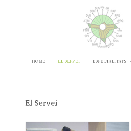
Skip
to
content
HOME
EL SERVEI
ESPECIALITATS
LLENGUATGE I 
PATOLOGIES DE 
El Servei
PARLA
LABORATORI DE 
TARTAMUDESA