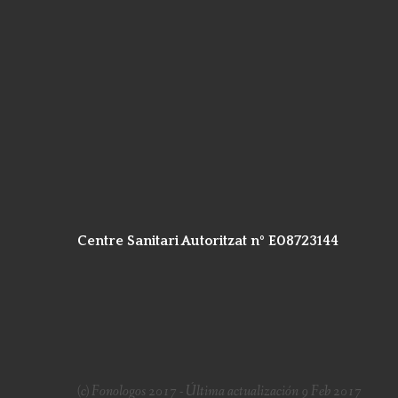
Centre Sanitari Autoritzat nº E08723144
(c) Fonologos 2017 - Última actualización 9 Feb 2017