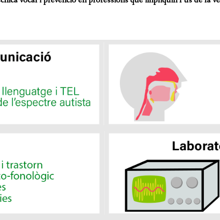
écnica vocal i prevenció en professions que impliquin l’ús de la ve
C
RE
NTANT
’AUDICIÓ
LA DEGLUCIÓ
UT VOCAL PER TELEOPERADORS
A