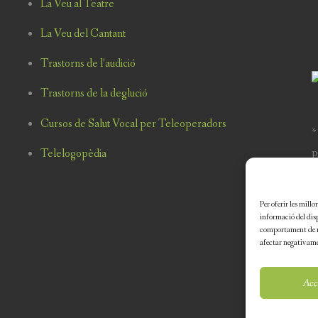
La Veu al Teatre
La Veu del Cantant
Trastorns de l’audició
Trastorns de la deglució
Cursos de Salut Vocal per Teleoperadors
*
p
Telelogopèdia
p
m
Per oferir les mill
informació del dis
comportament de na
afectar negativame
Acc