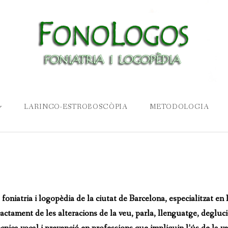
LARINGO-ESTROBOSCÒPIA
METODOLOGIA
COMUNICACIÓ
LA VEU
oniatria i logopèdia de la ciutat de Barcelona, especialitzat en
VEU I PARLA
actament de les alteracions de la veu, parla, llenguatge, deglució