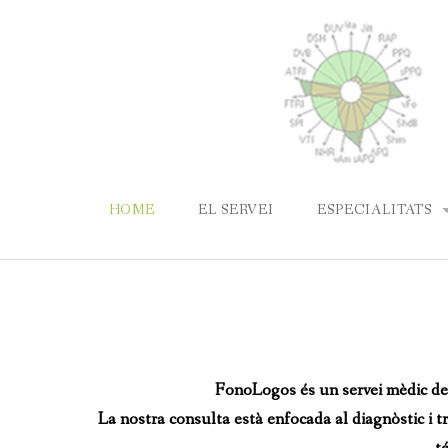
Skip
to
content
HOME
EL SERVEI
ESPECIALITATS
LLENGUATGE I 
PATOLOGIES DE 
PARLA
FonoLogos és un servei mèdic de f
LABORATORI DE 
La nostra consulta està enfocada al diagnòstic i tr
TARTAMUDESA