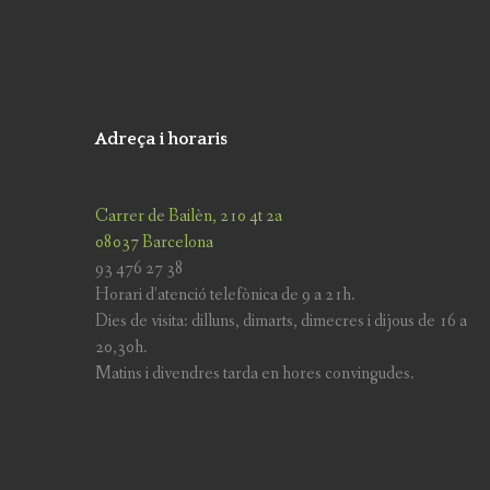
Adreça i horaris
Carrer de Bailèn, 210 4t 2a
08037 Barcelona
93 476 27 38
Horari d’atenció telefònica de 9 a 21h.
Dies de visita: dilluns, dimarts, dimecres i dijous de 16 a
20,30h.
Matins i divendres tarda en hores convingudes.